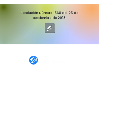
Resolución Número 1568 del 25 de
septiembre de 2013
IGLESIA REMAVID
INICIO
NOSOTROS
DAR
ACADEMIA
CONTACTO